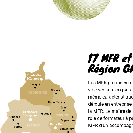
17 MFR et
Région G
Les MFR proposent de
voie scolaire ou par 
même caractéristique 
déroule en entreprise 
la MFR. Le maître de
rôle de formateur à p
MFR d’un accompagn