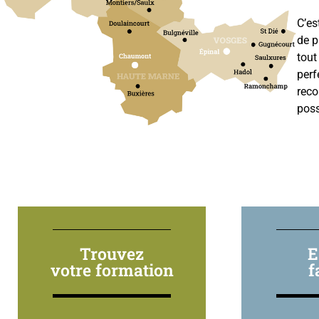
C’es
de p
tout
perf
reco
poss
Trouvez
E
votre formation
f