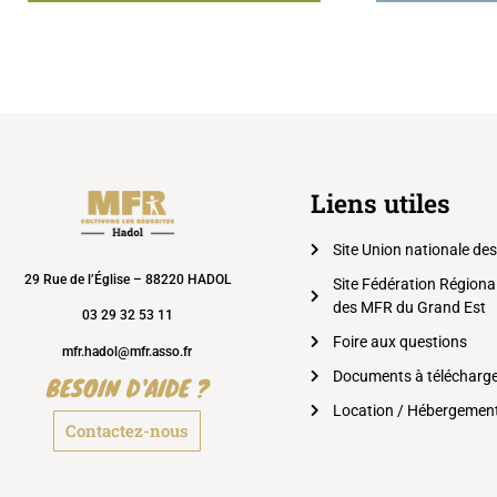
Liens utiles
Site Union nationale de
29 Rue de l’Église – 88220 HADOL
Site Fédération Régiona
des MFR du Grand Est
03 29 32 53 11
Foire aux questions
mfr.hadol@mfr.asso.fr
Documents à télécharg
BESOIN D'AIDE ?
Location / Hébergemen
Contactez-nous