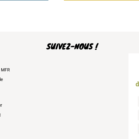
SUIVEZ-NOUS !
s MFR
le
d
er
t