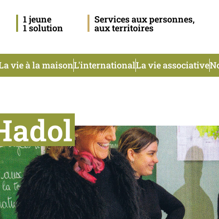
1 jeune
Services aux personnes,
1 solution
aux territoires
La vie à la maison
L'international
La vie associative
No
Hadol