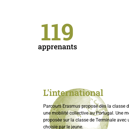
119
apprenants
L'international
Parcours Erasmus proposé dès la classe d
une mobilité collective au Portugal. Une mo
proposée sur la classe de Terminale avec 
choisie par le jeune.