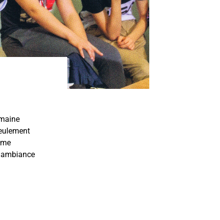
umaine
seulement
même
e ambiance